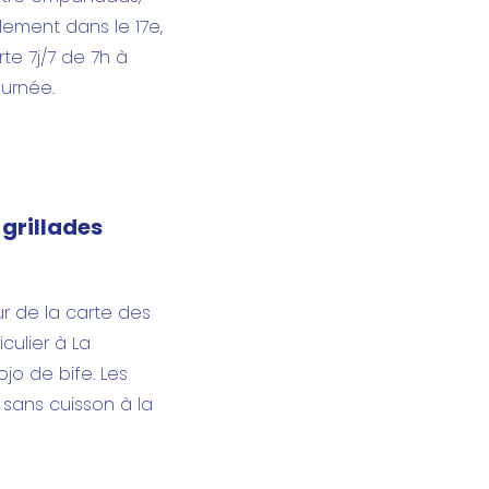
lement dans le 17e,
te 7j/7 de 7h à
ournée.
 grillades
r de la carte des
culier à La
jo de bife. Les
 sans cuisson à la