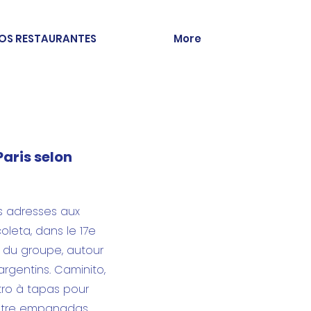
OS RESTAURANTES
More
Paris selon
is adresses aux
oleta, dans le 17e
e du groupe, autour
argentins. Caminito,
stro à tapas pour
entre empanadas,