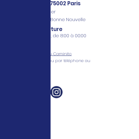
46 rue de Cléry, 75002 Paris
Métro ligne 3 - Sentier
Métro ligne 8 et 9 - Bonne Nouvelle
Horaires d'ouverture
Du Lundi au samedi, de 8:00 à 00:00
Réservez votre table au Caminito
directement en ligne ou par téléphone au
09 73 22 60 74