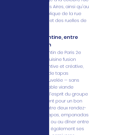
de la Boca à Buenos Aires, ainsi qu'au
petit chemin symbolique de la rue
des Petits Carreaux et des ruelles de
ce quartier parisien.
Une cuisine argentine, entre
tapas et tradition
Ce restaurant argentin de Paris 2e
met en avant une cuisine fusion
argentine, plus inventive et créative,
autour d'une carte de tapas
régulièrement renouvelée — sans
oublier l'incontournable viande
argentine, cœur de l'esprit du groupe
Barrio Norte. On y vient pour un bon
churrasco à midi entre deux rendez-
vous, ou pour des tapas, empanadas
et ceviche à l'apéro ou au dîner entre
amis. Le chef pense également ses