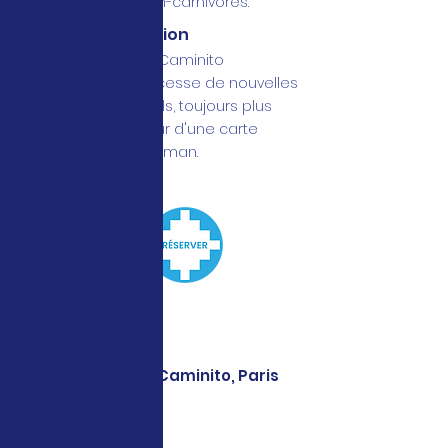
menus pour les non-carnivores.
Cocktails & création
Les bartenders de Caminito
développent sans cesse de nouvelles
recettes de cocktails, toujours plus
audacieuses, autour d'une carte
créée par notre barman.
Infos pratiques - Caminito, Paris
2e
CAMINITO